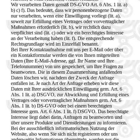
Wir verarbeiten Daten gemäß DS-GVO Art. 6 Abs. 1 lit. a)
b) c) f). Das bedeutet, dass wir personenbezogene Daten
nur verarbeiten, wenn eine Einwilligung vorliegt (lit. a),
soweit zur Erfüllung eines Vertrages oder vorvertraglicher
Maßnahmen erforderlich (lit. b), wir rechtlich dazu
verpflichtet sind (lit. c) oder wir ein berechtigtes Interesse
an der Verarbeitung haben (lit. f). Die entsprechende
Rechtsgrundlage wird im Einzelfall benannt.
Bei Ihrer Kontaktaufnahme mit uns per E-Mail oder über
ein Kontaktformular werden die von Ihnen mitgeteilten
Daten (Ihre E-Mail-Adresse, ggf. Ihr Name und Ihre
Telefonnummer) von uns gespeichert, um Ihre Fragen zu
beantworten. Die in diesem Zusammenhang anfallenden
Daten löschen wir, nachdem der Zweck der Anfrage
entfallen ist. Je nach Art der Anfrage erheben wir diese
Daten mit Ihrer ausdrücklichen Einwilligung gem. Art. 6
Abs. 1 lit. a) DSGVO, zur Abwicklung und Erfüllung eines
Vertrages oder vorvertraglicher Maßnahmen gem. Art. 6
Abs. 1 lit. b) DS-GVO oder bei einem berechtigten
Interesse gem. Art. 6 Abs. 1 lit. f) DSGVO. Das berechtigte
Interesse liegt dabei darin, Anfragen zu beantworten und
über unsere Produkte und Dienstleistungen zu informieren.
Bei der ausschließlich informatorischen Nutzung der
Website, also wenn Sie sich nicht registrieren oder uns
anderweitig Informationen übermitteln, werden nur die